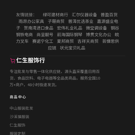
友情链接：
绿可建材商行
汇尔仪器设备
普盈百货
雨昂办公家具
子珊商贸
普洱优选茶业
嘉源盛业电
子
贺南湾进口食品
宏伟礼业礼品
微空调设备
钢谷
钢铁电商
尚呈靓号
前海国际钢琴
博贯文化办公
皖
力叉车
赛诺宁化工
夏邦商贸
吉祥天商贸
芸慷思供
应链
状元宝贝礼品
仁生服饰行
专注批发与零售一体化供应链，源头直采覆盖日用百
货、食品饮料、电子电器等全品类商品，服务全国10
万+商户，48小时极速发货。
商品中心
中山服装批发
沙溪镇服装
仁生服饰
服装定制