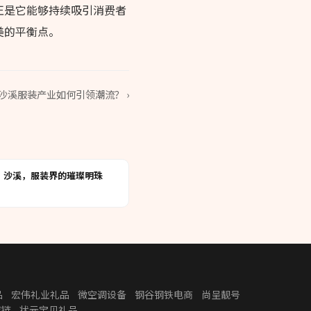
正是它能够持续吸引消费者
美的平衡点。
沙溪服装产业如何引领潮流？ ›
沙溪，服装界的璀璨明珠
品
宏伟礼业礼品
微空调设备
钢谷钢铁电商
尚呈靓号
应链
状元宝贝礼品