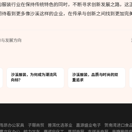
的服装行业在保持传统特色的同时，不断寻求创新发展之路，这
期待看到更多像沙溪这样的企业，在传承与创新之间找到更加完
势与发展方向
沙溪服装，为何成为潮流风
沙溪服装，品质与时尚的双
向标？
重追求
雨昂办公家具
子珊商贸
普洱优选茶业
嘉源盛业电子
贺南湾进口食
贯文化办公
皖力叉车
赛诺宁化工
夏邦商贸
吉祥天商贸
芸慷思供