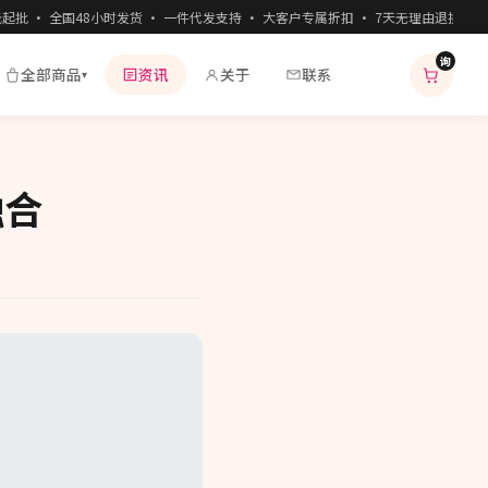
批 · 全国48小时发货 · 一件代发支持 · 大客户专属折扣 · 7天无理由退换 · 
询
全部商品
资讯
关于
联系
▾
融合