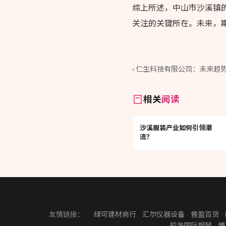
综上所述，中山市沙溪镇
关注的关键所在。未来，
‹ 仁生科技有限公司：未来趋
相关
阅读
沙溪服装产业如何引领潮
流？
友情链接：
绿可建材商行
汇尔仪器设备
普盈百货
前海国际钢琴
博